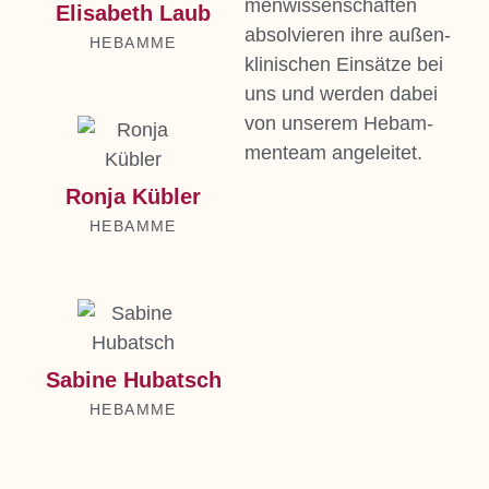
men­wis­sen­schaf­ten
Eli­sa­beth Laub
absol­vie­ren ihre außen­
HEB­AM­ME
kli­ni­schen Ein­sät­ze bei
uns und wer­den dabei
von unse­rem Heb­am­
men­team ange­lei­tet.
Ron­ja Küb­ler
HEB­AM­ME
Sabi­ne Hub­atsch
HEB­AM­ME