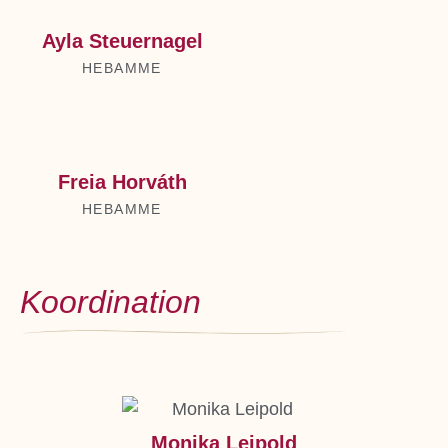
Ayla Steu­er­na­gel
HEB­AM­ME
Freia Hor­váth
HEB­AM­ME
Koor­di­na­ti­on
Moni­ka Lei­pold