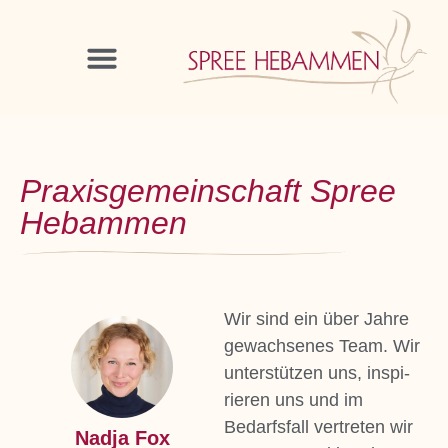
Pra­xis­ge­mein­schaft Spree
Heb­am­men
Wir sind ein über Jah­re
gewach­se­nes Team. Wir
unter­stüt­zen uns, inspi­
rie­ren uns und im
Bedarfs­fall ver­tre­ten wir
Nad­ja Fox