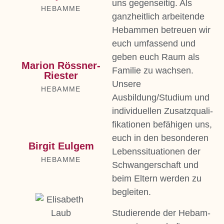
uns gegen­sei­tig. Als
HEB­AM­ME
ganz­heit­lich arbei­ten­de
Heb­am­men betreu­en wir
euch umfas­send und
geben euch Raum als
Mari­on Rös­s­­ner-
Fami­lie zu wach­sen.
Ries­­ter
Unse­re
HEB­AM­ME
Ausbildung/Studium und
indi­vi­du­el­len Zusatz­qua­li­
fi­ka­tio­nen befä­hi­gen uns,
euch in den beson­de­ren
Bir­git Eul­gem
Lebens­si­tua­tio­nen der
HEB­AM­ME
Schwan­ger­schaft und
beim Eltern wer­den zu
beglei­ten.
Stu­die­ren­de der Heb­am­